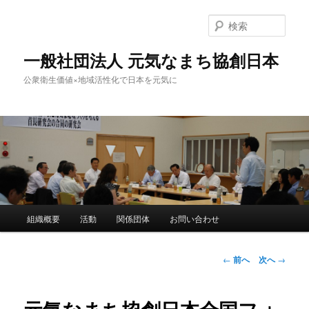
検
索
一般社団法人 元気なまち協創日本
公衆衛生価値×地域活性化で日本を元気に
メ
組織概要
活動
関係団体
お問い合わせ
メ
イ
ン
イ
メ
投
←
前へ
次へ
→
ニ
稿
ン
ュ
ナ
ー
ビ
コ