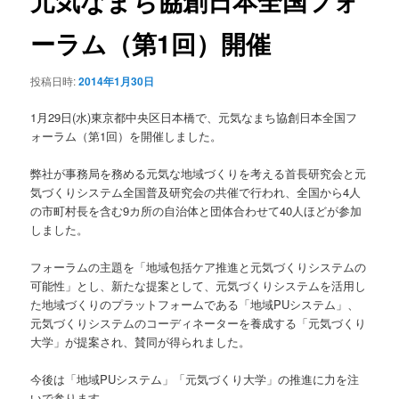
元気なまち協創日本全国フォ
ゲ
ー
ーラム（第1回）開催
ン
シ
ョ
テ
投稿日時:
2014年1月30日
ン
ン
1月29日(水)東京都中央区日本橋で、元気なまち協創日本全国フ
ォーラム（第1回）を開催しました。
ツ
弊社が事務局を務める元気な地域づくりを考える首長研究会と元
へ
気づくりシステム全国普及研究会の共催で行われ、全国から4人
の市町村長を含む9カ所の自治体と団体合わせて40人ほどが参加
しました。
移
フォーラムの主題を「地域包括ケア推進と元気づくりシステムの
動
可能性」とし、新たな提案として、元気づくりシステムを活用し
た地域づくりのプラットフォームである「地域PUシステム」、
元気づくりシステムのコーディネーターを養成する「元気づくり
大学」が提案され、賛同が得られました。
今後は「地域PUシステム」「元気づくり大学」の推進に力を注
いで参ります。