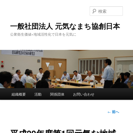
検
索
一般社団法人 元気なまち協創日本
公衆衛生価値×地域活性化で日本を元気に
メ
組織概要
活動
関係団体
お問い合わせ
メ
イ
ン
イ
メ
投
←
前へ
ニ
稿
ン
ュ
ナ
ー
ビ
コ