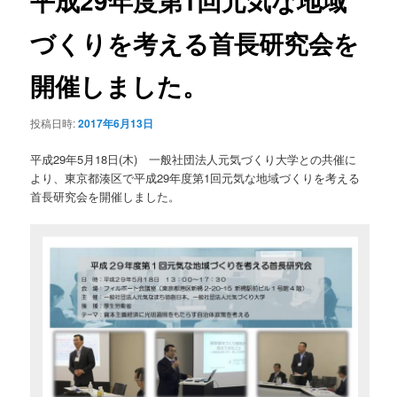
平成29年度第1回元気な地域
ゲ
ー
づくりを考える首長研究会を
ン
シ
ョ
テ
開催しました。
ン
ン
投稿日時:
2017年6月13日
ツ
平成29年5月18日(木) 一般社団法人元気づくり大学との共催に
より、東京都湊区で平成29年度第1回元気な地域づくりを考える
へ
首長研究会を開催しました。
移
動