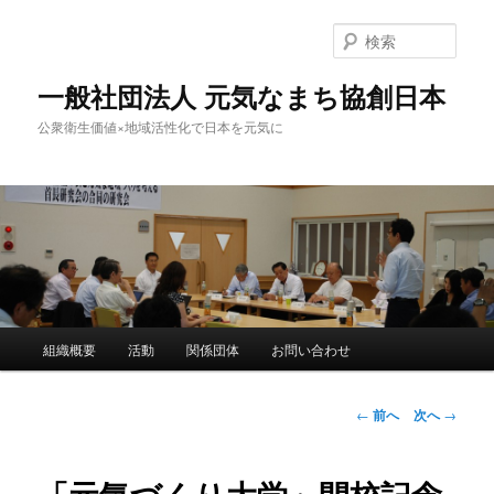
検
索
一般社団法人 元気なまち協創日本
公衆衛生価値×地域活性化で日本を元気に
メ
組織概要
活動
関係団体
お問い合わせ
メ
イ
ン
イ
メ
投
←
前へ
次へ
→
ニ
稿
ン
ュ
ナ
ー
ビ
コ