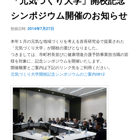
「元気づくり大学」開校記念
ゲ
ー
シンポジウム開催のお知らせ
ン
シ
ョ
テ
投稿日時:
2014年7月27日
ン
ン
本年１月の元気な地域づくりを考える首長研究会で提案された
「元気づくり大学」が開校の運びとなりました。
ツ
つきましては、市町村長並びに健康増進介護予防事業担当職の皆
様を対象に、記念シンポジウムを開催いたします。
へ
開催概要とご案内は下記のリンク先をご利用ください。
元気づくり大学開校記念シンポジウムのご案内0812
移
動